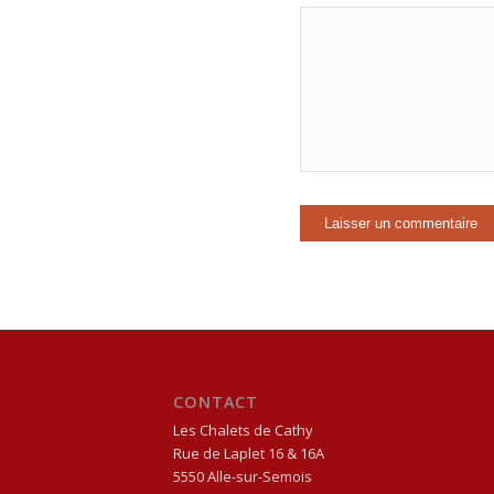
CONTACT
Les Chalets de Cathy
Rue de Laplet 16
& 16A
5550
Alle-sur-Semois