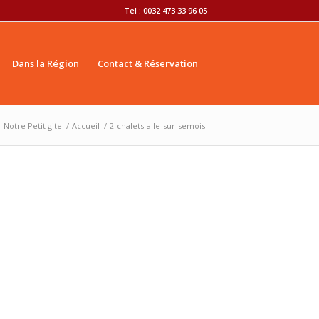
Tel : 0032 473 33 96 05
Dans la Région
Contact & Réservation
Notre Petit gite
/
Accueil
/
2-chalets-alle-sur-semois