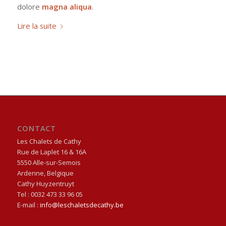
dolore
magna aliqua
.
Lire la suite
CONTACT
Les Chalets de Cathy
Rue de Laplet 16
& 16A
5550
Alle-sur-Semois
Ardenne
, Belgique
Cathy Huyzentruyt
Tel :
0032 473 33 96 05
E-mail :
info@leschaletsdecathy.be